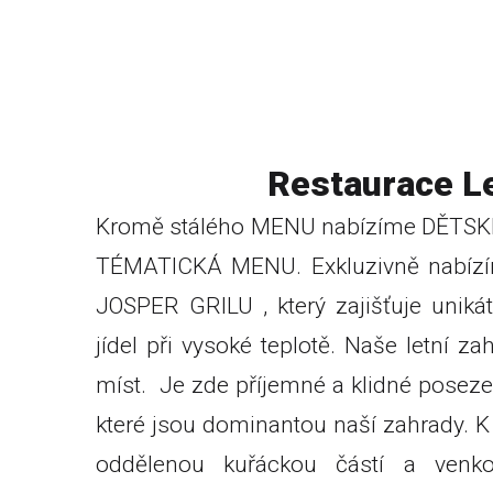
Restaurace L
Kromě stálého MENU nabízíme DĚTSKÉ
TÉMATICKÁ MENU. Exkluzivně nabízím
JOSPER GRILU , který zajišťuje unikát
jídel při vysoké teplotě. Naše letní 
míst. Je zde příjemné a klidné posezen
které jsou dominantou naší zahrady. K 
oddělenou kuřáckou částí a venko